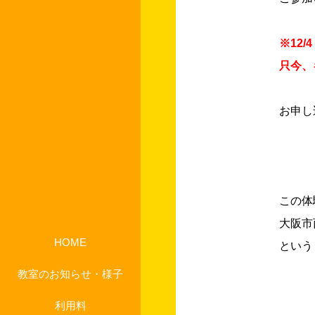
※12
只今、
お申し
この体
大阪市
HOME
という
教室のお知らせ・様子
利用料